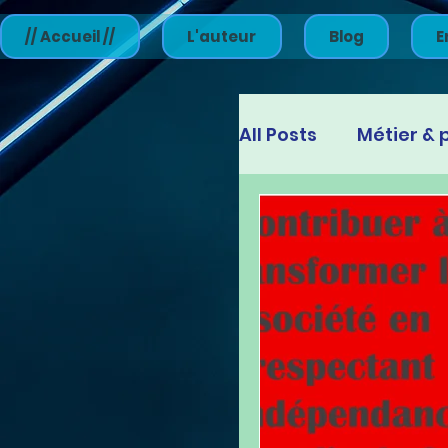
// Accueil //
L'auteur
Blog
E
All Posts
Métier & 
Engagement