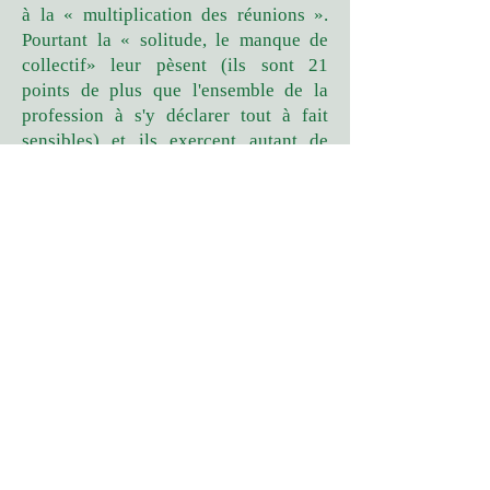
à la « multiplication des réunions ».
Pourtant la « solitude, le manque de
collectif» leur pèsent (ils sont 21
points de plus que l'ensemble de la
profession à s'y déclarer tout à fait
sensibles) et ils exercent autant de
responsabilités que leurs collègues
dans l'établissement. Ces professeurs
ne se désinvestissent pas, mais se
défient d'une régulation locale dont ils
craignent qu'elle soit plus managériale
que démocratique. Surtout, ils ne
souhaitent pas s'attarder plus
longtemps dans ce lieu de vie auquel
ils ne sont pas attachés (ils sont 17
points de moins que l'ensemble de la
profession à estimer que
l'établissement est « convivial »).