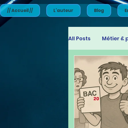
// Accueil //
L'auteur
Blog
E
All Posts
Métier & 
Engagement