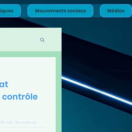
liques
Mouvements sociaux
Médias
at
 contrôle
he pas, les notes ne
nt de réduire la part du