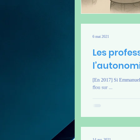
6 mai 2021
Les profes
l’autonomi
[En 2017] Si Emmanuel Macron a promis d
flou sur ...
14 avr. 2021