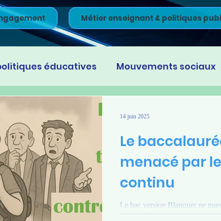
ngagement
Métier enseignant & politiques pub
politiques éducatives
Mouvements sociaux
14 juin 2025
Le baccalauré
menacé par le
continu
Le bac version Blanquer ne marc
veulent plus rien dire. Il est urge